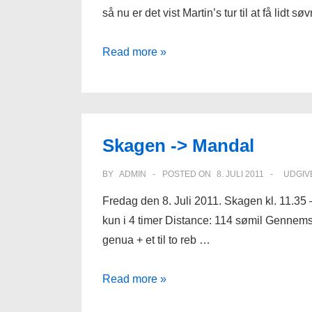
så nu er det vist Martin’s tur til at få lidt s
Overliggerdag
Read more »
–
Mandal
Skagen -> Mandal
BY
ADMIN
POSTED ON
8. JULI 2011
UDGIV
Fredag den 8. Juli 2011. Skagen kl. 11.35
kun i 4 timer Distance: 114 sømil Gennemsni
genua + et til to reb …
Skagen
Read more »
-