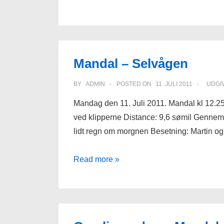
–
Kristiansand
Mandal – Selvågen
BY
ADMIN
POSTED ON
11. JULI 2011
UDGIV
Mandag den 11. Juli 2011. Mandal kl 12.2
ved klipperne Distance: 9,6 sømil Gennemsn
lidt regn om morgnen Besetning: Martin o
Mandal
Read more »
–
Selvågen