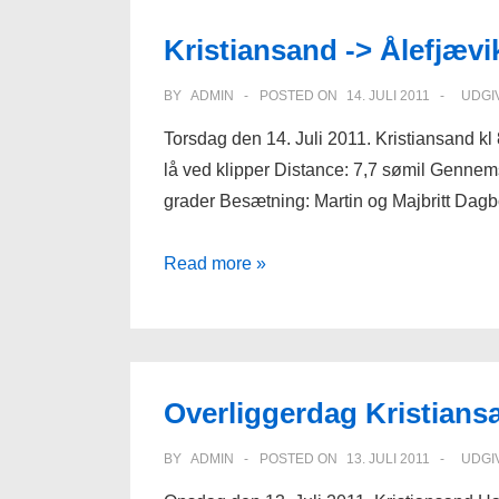
Kristiansand -> Ålefjævi
BY
ADMIN
POSTED ON
14. JULI 2011
UDGI
Torsdag den 14. Juli 2011. Kristiansand k
lå ved klipper Distance: 7,7 sømil Gennemsn
grader Besætning: Martin og Majbritt Dag
Kristiansand
Read more »
-
>
Ålefjævika
Overliggerdag Kristians
BY
ADMIN
POSTED ON
13. JULI 2011
UDGI