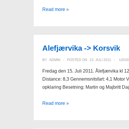
Korsvik
Read more »
-
>
Lillesand
Alefjærvika -> Korsvik
BY
ADMIN
POSTED ON
15. JULI 2011
UDGI
Fredag den 15. Juli 2011. Ålefjærvika kl 
Distance: 8,3 Gennemsnitsfart: 4,1 Motor Vi
opklaring Besetning: Martin og Majbritt D
Alefjærvika
Read more »
-
>
Korsvik