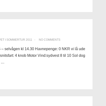
ET I
SOMMERTUR 2011
NO COMMENTS
5 – selvågen kl 14.30 Havnepenge: 0 NKR vi lå ude
itsfart: 4 knob Motor Vind:sydvest 8 til 10 Sol dog
g …