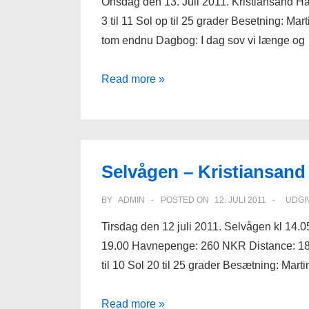
Onsdag den 13. Juli 2011. Kristiansand 
3 til 11 Sol op til 25 grader Besetning: Mar
tom endnu Dagbog: I dag sov vi længe og
Overliggerdag
Read more »
Kristiansand
Selvågen – Kristiansand
BY
ADMIN
POSTED ON
12. JULI 2011
UDGI
Tirsdag den 12 juli 2011. Selvågen kl 14.0
19.00 Havnepenge: 260 NKR Distance: 18,7
til 10 Sol 20 til 25 grader Besætning: Mart
Selvågen
Read more »