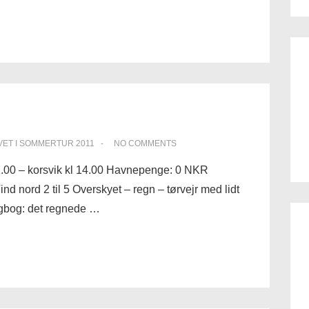
VET I
SOMMERTUR 2011
NO COMMENTS
12.00 – korsvik kl 14.00 Havnepenge: 0 NKR
nd nord 2 til 5 Overskyet – regn – tørvejr med lidt
agbog: det regnede …