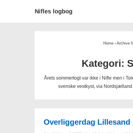
↓
Main
Nifles logbog
Hop
Navigat
til
hovedindhold
Home
›
Archive 
Kategori:
S
Årets sommertogt var ikke i Nifle men i To
svenske vestkyst, via Nordsjælland i
Overliggerdag Lillesand