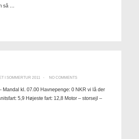
øvn så …
ET I
SOMMERTUR 2011
NO COMMENTS
 – Mandal kl. 07.00 Havnepenge: 0 NKR vi lå der
tsfart: 5,9 Højeste fart: 12,8 Motor – storsejl –