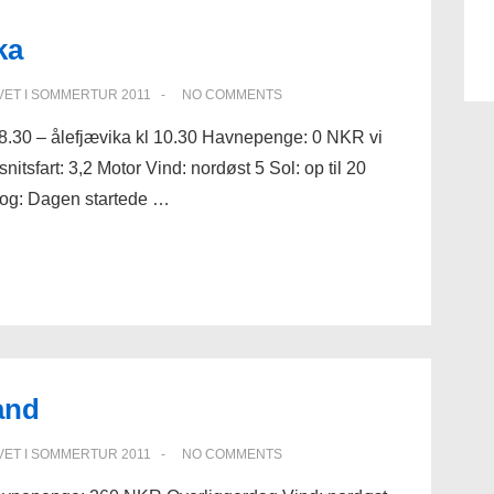
ka
VET I
SOMMERTUR 2011
NO COMMENTS
l 8.30 – ålefjævika kl 10.30 Havnepenge: 0 NKR vi
itsfart: 3,2 Motor Vind: nordøst 5 Sol: op til 20
bog: Dagen startede …
and
VET I
SOMMERTUR 2011
NO COMMENTS