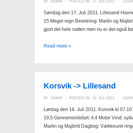
BY
ADMIN
POSTED ON
17. JULI 2011
UDGI
Søndag den 17. Juli 2011. Lillesand Hav
15 Meget regn Besetning: Martin og Majbri
gjort det hele natten men nu er det også 
Overliggerdag
Read more »
Lillesand
Korsvik -> Lillesand
BY
ADMIN
POSTED ON
16. JULI 2011
UDGI
Lørdag den 16. Juli 2011. Korsvik kl 07.10
19,5 Gennemsnitsfart: 4,4 Motor Vind: sydve
Martin og Majbritt Dagbog: Vækkeuret ring