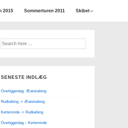
n 2015
Sommerturen 2011
Skibet
Søg
efter:
SENESTE INDLÆG
Overliggerdag: Ærøskøbing
Rudkøbing -> Ærøskøbing
Kerteminde -> Rudkøbing
Overliggerdag – Kerteminde