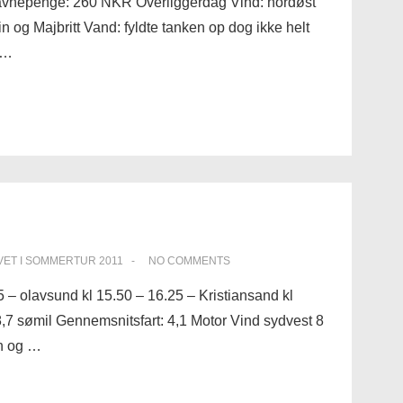
Havnepenge: 260 NKR Overliggerdag Vind: nordøst
tin og Majbritt Vand: fyldte tanken op dog ikke helt
 …
VET I
SOMMERTUR 2011
NO COMMENTS
5 – olavsund kl 15.50 – 16.25 – Kristiansand kl
 sømil Gennemsnitsfart: 4,1 Motor Vind sydvest 8
in og …