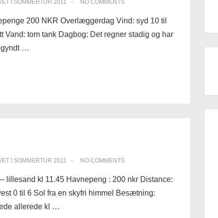
VET I
SOMMERTUR 2011
NO COMMENTS
nepenge 200 NKR Overlæggerdag Vind: syd 10 til
tt Vand: tom tank Dagbog: Det regner stadig og har
begyndt …
VET I
SOMMERTUR 2011
NO COMMENTS
 – lillesand kl 11.45 Havnepeng : 200 nkr Distance:
st 0 til 6 Sol fra en skyfri himmel Besætning:
ede allerede kl …