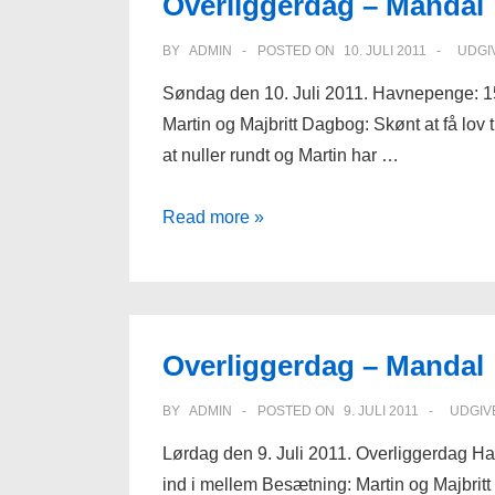
Overliggerdag – Mandal
BY
ADMIN
POSTED ON
10. JULI 2011
UDGI
Søndag den 10. Juli 2011. Havnepenge: 1
Martin og Majbritt Dagbog: Skønt at få lov 
at nuller rundt og Martin har …
Overliggerdag
Read more »
–
Mandal
Overliggerdag – Mandal
BY
ADMIN
POSTED ON
9. JULI 2011
UDGIV
Lørdag den 9. Juli 2011. Overliggerdag H
ind i mellem Besætning: Martin og Majbrit