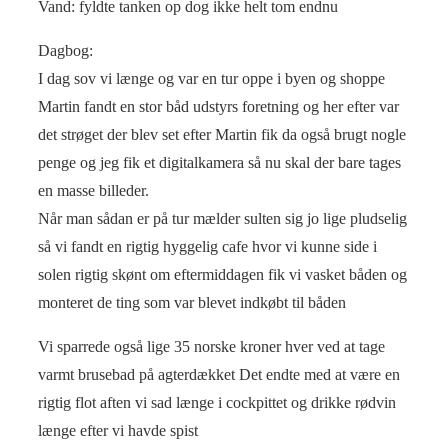
Vand: fyldte tanken op dog ikke helt tom endnu
Dagbog:
I dag sov vi længe og var en tur oppe i byen og shoppe
Martin fandt en stor båd udstyrs foretning og her efter var
det strøget der blev set efter Martin fik da også brugt nogle
penge og jeg fik et digitalkamera så nu skal der bare tages
en masse billeder.
Når man sådan er på tur mælder sulten sig jo lige pludselig
så vi fandt en rigtig hyggelig cafe hvor vi kunne side i
solen rigtig skønt om eftermiddagen fik vi vasket båden og
monteret de ting som var blevet indkøbt til båden
Vi sparrede også lige 35 norske kroner hver ved at tage
varmt brusebad på agterdækket Det endte med at være en
rigtig flot aften vi sad længe i cockpittet og drikke rødvin
længe efter vi havde spist